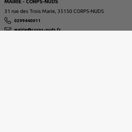
MAIRIE - CORPS-NUDS
31 rue des Trois Marie, 35150 CORPS-NUDS
0299440011
mairie@corps-nuds.fr
M'Y RENDRE
www.ville-de-corps-nuds.fr/
RENNES MÉTROPOLE