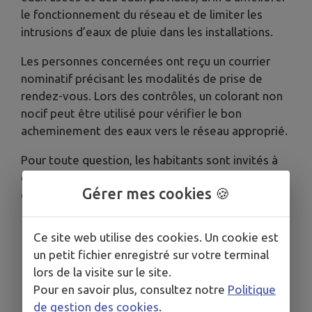
le fonctionnement du réseau et de limiter les
intrusions d’eaux de pluie dans les installations.
Les personnes concernées ont reçu un courrier
nominatif précisant les modalités de prise de
rendez-vous. Lors des contrôles, un colorant non
nocif peut être utilisé pour vérifier le bon
acheminement des eaux vers le réseau approprié.
Pour toute question, les habitants sont invités à
contacter les coordonnées indiquées dans le
Gérer mes cookies 🍪
courrier reçu.
Ce site web utilise des cookies. Un cookie est
un petit fichier enregistré sur votre terminal
lors de la visite sur le site.
Pour en savoir plus, consultez notre
Politique
de gestion des cookies
.