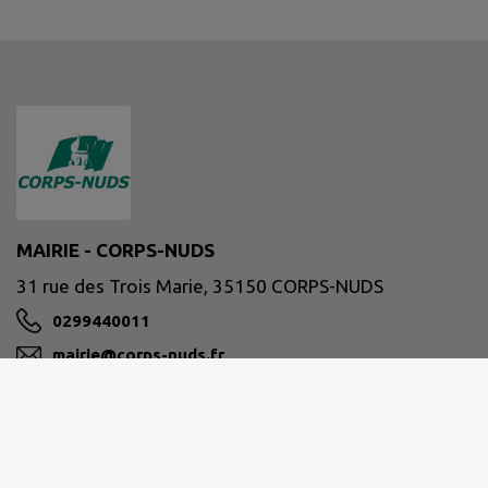
MAIRIE - CORPS-NUDS
31 rue des Trois Marie, 35150 CORPS-NUDS
0299440011
mairie@corps-nuds.fr
M'Y RENDRE
www.ville-de-corps-nuds.fr/