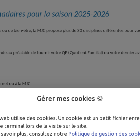
madaires pour la saison 2025-2026
e ou de bien-être, la MJC propose plus de 30 disciplines différentes pour vos l
de au préalable de fournir votre QF (Quotient Familial) ou votre dernier avis 
ernet ou à la MJC
Gérer mes cookies 🍪
 une trentaine de séances dans l’année hors vacances scolaires et jours 
web utilise des cookies. Un cookie est un petit fichier enre
e terminal lors de la visite sur le site.
 savoir plus, consultez notre
Politique de gestion des coo
ances, carte Sortir ! (se rendre au CCAS pour son obtention), carte bancair