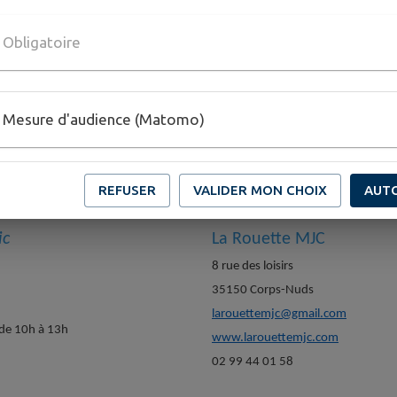
 la MJC est nécessaire, valable un an.
Obligatoire
Mesure d'audience (Matomo)
iative pour laquelle nous partageons des valeurs, ici de l’éducation populaire
cotisation annuelle de 7€ (mineurs) ou 18€
(majeurs), l’adhésion permet de 
nt élu·e au Conseil d’Administration et de bénéficier de réductions aux spec
REFUSER
VALIDER MON CHOIX
AUT
n Régionale des MJC de Bretagne et Pays de la Loire.
ic
La Rouette MJC
8 rue des loisirs
35150 Corps-Nuds
larouettemjc@gmail.com
 de 10h à 13h
www.larouettemjc.com
02 99 44 01 58