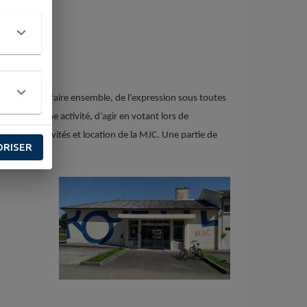
, du vivre et faire ensemble, de l’expression sous toutes
pratiquer une activité, d’agir en votant lors de
tacles, festivités et location de la MJC. Une partie de
ORISER