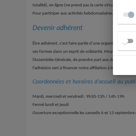
totalité), en ligne (ne prend pas la carte virtuelle).
Pour participer aux activités hebdomadaires, l’adhésion à
Devenir adhérent
Être adhérent, c’est faire partie d’une organisation assoc
ses formes dans un esprit de solidarité. Moyennant une 
l’Assemblée Générale, de prendre part aux décisions en éta
l’adhésion sert à financer notre affiliation à la Fédératio
Coordonnées et horaires d’accueil au publ
Mardi, mercredi et vendredi : 9h30-13h / 14h-19h
Fermé lundi et jeudi
Ouverture exceptionnelle les samedis 6 et 13 septembre